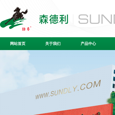
网站首页
关于我们
产品中心